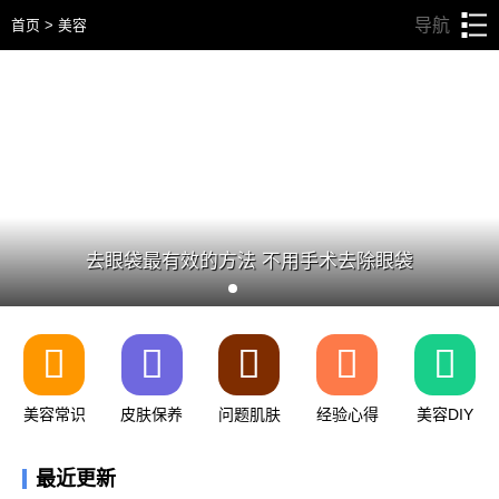
导航
首页
>
美容
去眼袋最有效的方法 不用手术去除眼袋





美容常识
皮肤保养
问题肌肤
经验心得
美容DIY
最近更新